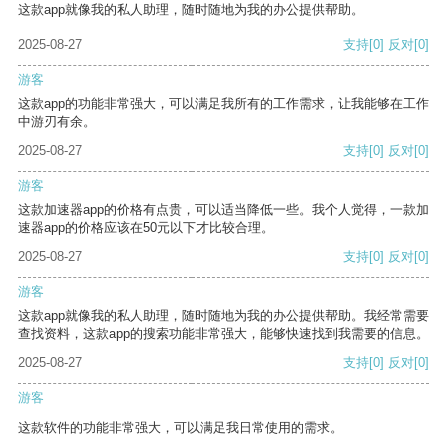
这款app就像我的私人助理，随时随地为我的办公提供帮助。
2025-08-27
支持
[0]
反对
[0]
游客
这款app的功能非常强大，可以满足我所有的工作需求，让我能够在工作
中游刃有余。
2025-08-27
支持
[0]
反对
[0]
游客
这款加速器app的价格有点贵，可以适当降低一些。我个人觉得，一款加
速器app的价格应该在50元以下才比较合理。
2025-08-27
支持
[0]
反对
[0]
游客
这款app就像我的私人助理，随时随地为我的办公提供帮助。我经常需要
查找资料，这款app的搜索功能非常强大，能够快速找到我需要的信息。
2025-08-27
支持
[0]
反对
[0]
游客
这款软件的功能非常强大，可以满足我日常使用的需求。