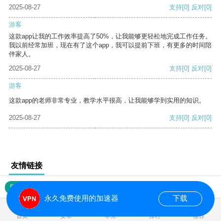
2025-08-27
支持
[0]
反对
[0]
游客
这款app让我的工作效率提高了50%，让我能够更轻松地完成工作任务。
我以前经常加班，现在有了这个app，我可以提前下班，有更多的时间陪
伴家人。
2025-08-27
支持
[0]
反对
[0]
游客
这款app的老师非常专业，教学水平很高，让我能够学到实用的知识。
2025-08-27
支持
[0]
反对
[0]
友情链接
网站地图
永久免费使用的加速器
下载
0.018606s
首页
安卓
苹果
排行
推荐