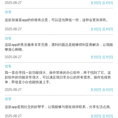
2025-08-27
支持
[0]
反对
[0]
游客
这款加速器app的价格有点贵，可以适当降低一些，这样会更加亲民。
2025-08-27
支持
[0]
反对
[0]
游客
这款app的售后服务非常完善，遇到问题总是能够得到妥善解决，让我能
够放心购物。
2025-08-27
支持
[0]
反对
[0]
游客
我一直在寻找一款功能强大、操作简单的办公软件，终于找到了它。这
款软件的功能非常强大，可以满足我日常办公的所有需求。操作也很简
单，即使是小白也能快速上手。
2025-08-27
支持
[0]
反对
[0]
游客
这款app是我社交的好帮手，让我能够与朋友保持联系，分享生活点滴。
2025-08-27
支持
[0]
反对
[0]